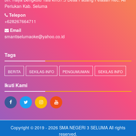
Periukan Kab. Seluma
Telepon
+628267664711
Email
smantiselumaoke@yahoo.co.id
Tags
BERITA
SEKILAS-INFO
PENGUMUMAN
SEKILAS INFO
Ikuti Kami
Copyright © 2019 - 2026
SMA NEGERI 3 SELUMA
All rights
reserved.