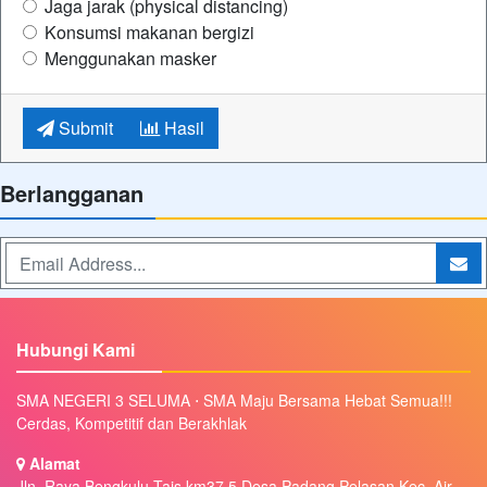
Jaga jarak (physical distancing)
Konsumsi makanan bergizi
Menggunakan masker
Submit
Hasil
Berlangganan
Hubungi Kami
SMA NEGERI 3 SELUMA ⋅ SMA Maju Bersama Hebat Semua!!!
Cerdas, Kompetitif dan Berakhlak
Alamat
Jln. Raya Bengkulu Tais km37.5 Desa Padang Pelasan Kec. Air