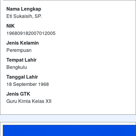
Nama Lengkap
Eti Sukaisih, SP.
NIK
196809182007012005
Jenis Kelamin
Perempuan
Tempat Lahir
Bengkulu
Tanggal Lahir
18 September 1968
Jenis GTK
Guru Kimia Kelas XII