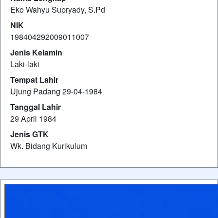
Eko Wahyu Supryady, S.Pd
NIK
198404292009011007
Jenis Kelamin
Laki-laki
Tempat Lahir
Ujung Padang 29-04-1984
Tanggal Lahir
29 April 1984
Jenis GTK
Wk. Bidang Kurikulum