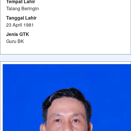
Tempat Lahir
Talang Beringin
Tanggal Lahir
23 April 1981
Jenis GTK
Guru BK