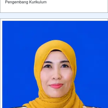
Pengembang Kurikulum