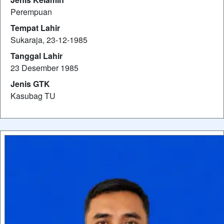
Perempuan
Tempat Lahir
Sukaraja, 23-12-1985
Tanggal Lahir
23 Desember 1985
Jenis GTK
Kasubag TU