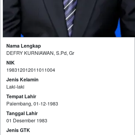
Nama Lengkap
DEFRY KURNIAWAN, S.Pd, Gr
NIK
198312012011011004
Jenis Kelamin
Laki-laki
Tempat Lahir
Palembang, 01-12-1983
Tanggal Lahir
01 Desember 1983
Jenis GTK