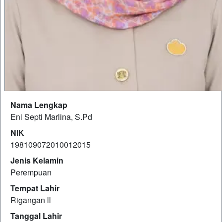
Nama Lengkap
Eni Septi Marlina, S.Pd
NIK
198109072010012015
Jenis Kelamin
Perempuan
Tempat Lahir
Rigangan ll
Tanggal Lahir