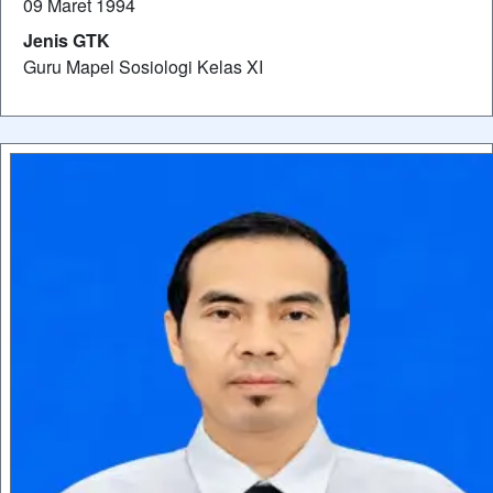
09 Maret 1994
Jenis GTK
Guru Mapel Sosiologi Kelas XI