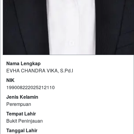
Nama Lengkap
EVHA CHANDRA VIKA, S.Pd.I
NIK
199008222025212110
Jenis Kelamin
Perempuan
Tempat Lahir
Bukit Peninjauan
Tanggal Lahir