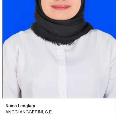
Nama Lengkap
ANGGI ANGGERINI, S.E.